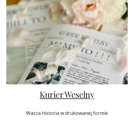
Kurier Weselny
Wasz
a
histori
a
w dru
k
owanej formie