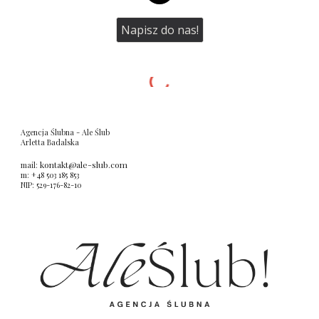
Napisz do nas!
Agencja Ślubna
- Ale Ślub
Arletta Badalska
kontakt
@ale-slub.com
mail:
m: +48 503 185 853
NIP: 529-176-82-10