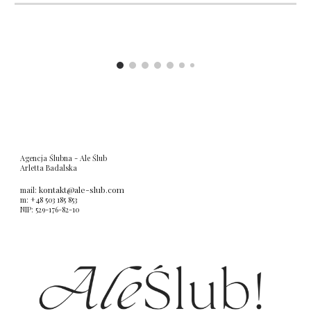
Agencja Ślubna
- Ale Ślub
Arletta Badalska
kontakt
@ale-slub.com
mail:
m: +48 503 185 853
NIP: 529-176-82-10