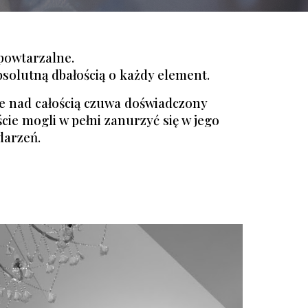
epowtarzalne.
bsolutną dbałością o każdy element.
że nad całością czuwa doświadczony
ie mogli w pełni zanurzyć się w jego
darzeń.