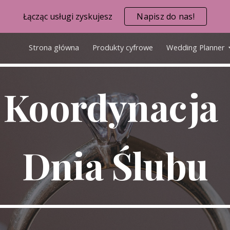
Łącząc usługi zyskujesz
Napisz do nas!
ip to main content
Skip to navigat
Strona główna
Produkty cyfrowe
Wedding Planner
Koordynacja
Dnia Ślubu